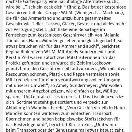
nächste Gartenparty eine nachhaltige Alternative sucht,
wird bei „Tischlein deck dich!“ fündig. Das ist der kostenlose
Geschirrverleih der Gruppe W.I.M. (Weniger. Ist. Machbar.),
die für das Ammerland und umzu bunt gesammeltes
Geschirr wie Teller, Tassen, Gläser, Besteck und vieles mehr
zur Verfügung stellt. „Ich habe eine Reportage im
Fernsehen zum kostenlosen Geschirrverleih von Melanie
Tönnis aus Hann. Münden gesehen und gleich gedacht, so
etwas brauchen wir für das Ammerland auch!“, berichtet
Regina Rinken von W.I.M. Mit Amely Sundermeyer und
Kerstin Zoll waren sofort zwei Mitstreiterinnen für das
Projekt gefunden und so wurde die Zeit im Lockdown
genutzt, um den Geschirrverleih aufzubauen. „Wir möchten
Ressourcen schonen, Plastik und Pappe vermeiden sowie
Müll reduzieren für einen verantwortungsvollen Umgang
mit unserer Umwelt“, so Amely Sundermeyer. „Wir wollen
mit unserem Angebot zeigen, wie einfach es ist, Müll zu
sparen.“ Und einfach ist es in der Tat: Das Tischlein-deck-
dich-Sortiment steht gut sortiert und verpackt zur
Abholung in Wahnbek bereit. „Vom Geschirrverleih in Hann.
Münden konnten wir Ideen zum einfachen Transport
übernehmen und haben beispielsweise Stoffsäckchen für
das Besteck genäht“, berichtet Kerstin Zoll. „Und wenn
beim Transport oder der Benutzung mal etwas kaputt geht,