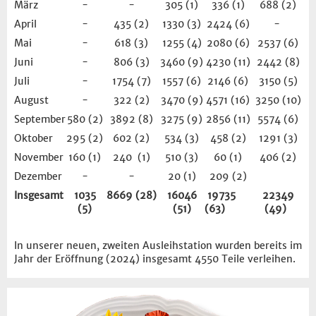
März
-
-
305 (1)
336 (1)
688 (2)
April
-
435 (2)
1330 (3)
2424 (6)
-
Mai
-
618 (3)
1255 (4)
2080 (6)
2537 (6)
Juni
-
806 (3)
3460 (9)
4230 (11)
2442 (8)
Juli
-
1754 (7)
1557 (6)
2146 (6)
3150 (5)
August
-
322 (2)
3470 (9)
4571 (16)
3250 (10)
September
580 (2)
3892 (8)
3275 (9)
2856 (11)
5574 (6)
Oktober
295 (2)
602 (2)
534 (3)
458 (2)
1291 (3)
November
160 (1)
240 (1)
510 (3)
60 (1)
406 (2)
Dezember
-
-
20 (1)
209 (2)
Insgesamt
1035
8669 (28)
16046
19735
22349
(5)
(51)
(63)
(49)
In unserer neuen, zweiten Ausleihstation wurden bereits im
Jahr der Eröffnung (2024) insgesamt 4550 Teile verleihen.