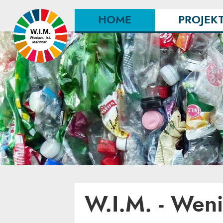
HOME
PROJEK
W.I.M. - Weni