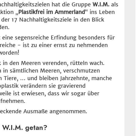
hhaltigkeitszielen hat die Gruppe
W.I.M.
als
Aktion „
Plastikfrei im Ammerland
“ ins Leben
der 17 Nachhaltigkeitsziele in den Blick
den.
t eine segensreiche Erfindung besonders für
reiche - ist zu einer ernst zu nehmenden
worden!
ik in den Meeren verenden, rütteln wach.
ch in sämtlichen Meeren, verschmutzen
n Tiere, … und bleiben Jahrzehnte, manche
oplastik verändern sie gravierend
eile ist erwiesen, dass wir sogar über
ufnehmen.
hreckende Ausmaße angenommen.
 W.I.M. getan?