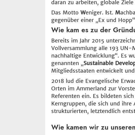
daran zu arbeiten, globale Ziele
Das Motto
W
eniger.
I
st.
M
achba
gegenüber einer „Ex und Hopp“
Wie kam es zu der Gründ
Bereits im Jahr 2015 unterzeic
Vollversammlung alle 193 UN-M
nachhaltige Entwicklung“. Es 
genannten „
Sustainable Develo
Mitgliedsstaaten entwickelt un
2018 lud die Evangelische Erwa
Orten im Ammerland zur Vorstel
Referenten ein. Es bildeten sich
Kerngruppen, die sich und ihre
strukturierten, letztendlich ent
Wie kamen wir zu unser