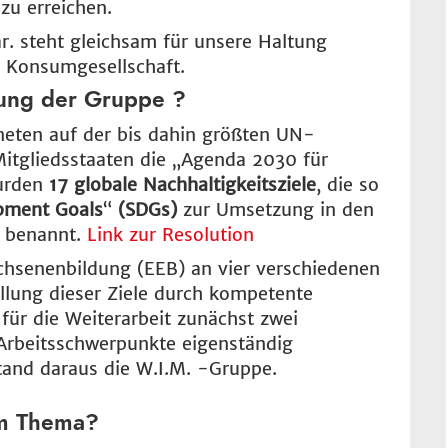
 zu erreichen.
r. steht gleichsam für unsere Haltung
 Konsumgesellschaft.
ung der Gruppe ?
hneten auf der bis dahin größten UN-
itgliedsstaaten die „Agenda 2030 für
wurden
17 globale Nachhaltigkeitsziele
, die so
pment Goals
“
(SDGs)
zur Umsetzung in den
d benannt.
Link zur Resolution
chsenenbildung (EEB) an vier verschiedenen
lung dieser Ziele durch kompetente
 für die Weiterarbeit zunächst zwei
 Arbeitsschwerpunkte eigenständig
stand daraus die W.I.M. -Gruppe.
em Thema?